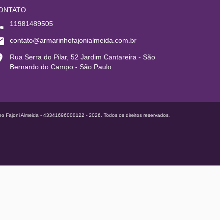
ONTATO
11981489505
contato@armarinhofajonialmeida.com.br
Rua Serra do Pilar, 52 Jardim Cantareira - São
Bernardo do Campo - São Paulo
ho Fajoni Almeida - 43341696000122 - 2026. Todos os direitos reservados.