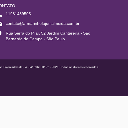
ONTATO
11981489505
contato@armarinhofajonialmeida.com.br
Rua Serra do Pilar, 52 Jardim Cantareira - São
Bernardo do Campo - São Paulo
ho Fajoni Almeida - 43341696000122 - 2026. Todos os direitos reservados.