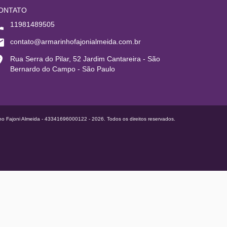
ONTATO
11981489505
contato@armarinhofajonialmeida.com.br
Rua Serra do Pilar, 52 Jardim Cantareira - São
Bernardo do Campo - São Paulo
ho Fajoni Almeida - 43341696000122 - 2026. Todos os direitos reservados.